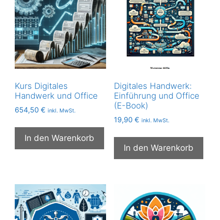
Kurs Digitales
Digitales Handwerk:
Handwerk und Office
Einführung und Office
(E-Book)
654,50
€
inkl. MwSt.
19,90
€
inkl. MwSt.
In den Warenkorb
In den Warenkorb