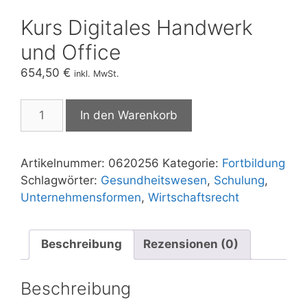
Kurs Digitales Handwerk
und Office
654,50
€
inkl. MwSt.
Kurs
In den Warenkorb
Digitales
Handwerk
und
Artikelnummer:
0620256
Kategorie:
Fortbildung
Office
Schlagwörter:
Gesundheitswesen
,
Schulung
,
Menge
Unternehmensformen
,
Wirtschaftsrecht
Beschreibung
Rezensionen (0)
Beschreibung