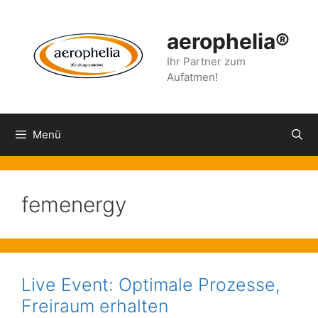
Zum
Inhalt
aerophelia®
springen
Ihr Partner zum
Aufatmen!
Menü
femenergy
Live Event: Optimale Prozesse,
Freiraum erhalten