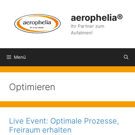
Zum
Inhalt
aerophelia®
springen
Ihr Partner zum
Aufatmen!
Menü
Optimieren
Live Event: Optimale Prozesse,
Freiraum erhalten