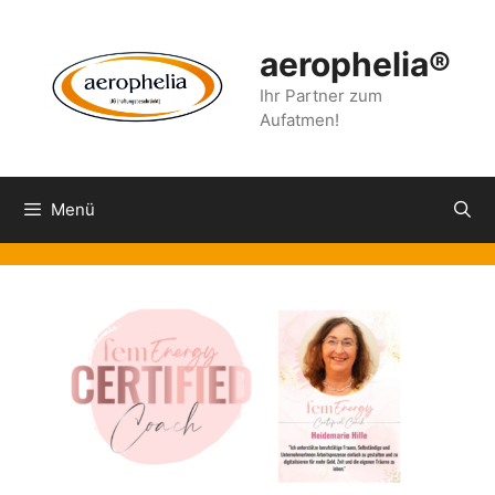
Zum
Inhalt
aerophelia®
springen
Ihr Partner zum
Aufatmen!
Menü