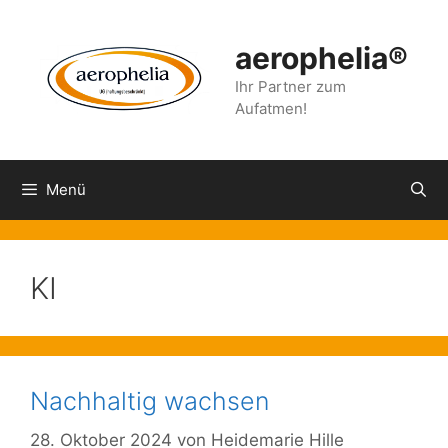
Zum
Inhalt
aerophelia®
springen
Ihr Partner zum
Aufatmen!
Menü
KI
Nachhaltig wachsen
28. Oktober 2024
von
Heidemarie Hille