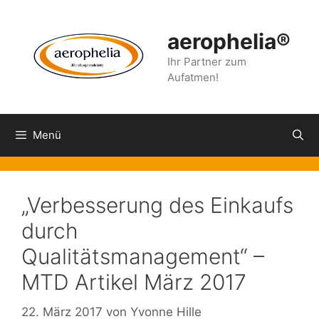
Zum
Inhalt
aerophelia®
springen
Ihr Partner zum
Aufatmen!
Menü
„Verbesserung des Einkaufs
durch
Qualitätsmanagement“ –
MTD Artikel März 2017
22. März 2017
von
Yvonne Hille