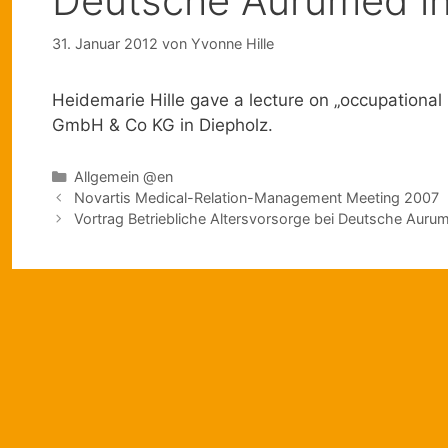
Deutsche Aurumed i
31. Januar 2012
von
Yvonne Hille
Heidemarie Hille gave a lecture on „occupation
GmbH & Co KG in Diepholz.
Kategorien
Allgemein @en
Novartis Medical-Relation-Management Meeting 2007
Vortrag Betriebliche Altersvorsorge bei Deutsche Aur