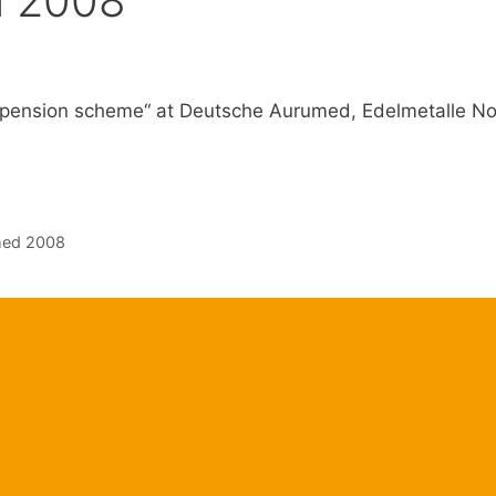
n 2008
al pension scheme“ at Deutsche Aurumed, Edelmetalle N
umed 2008