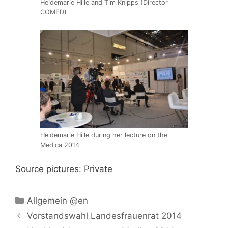
Heidemarie Hille and Tim Knipps (Director
COMED)
Heidemarie Hille during her lecture on the
Medica 2014
Source pictures: Private
Kategorien
Allgemein @en
Vorstandswahl Landesfrauenrat 2014