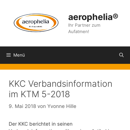
Zum
Inhalt
aerophelia®
springen
Ihr Partner zum
Aufatmen!
Menü
KKC Verbandsinformation
im KTM 5-2018
9. Mai 2018
von
Yvonne Hille
Der KKC berichtet in seinen